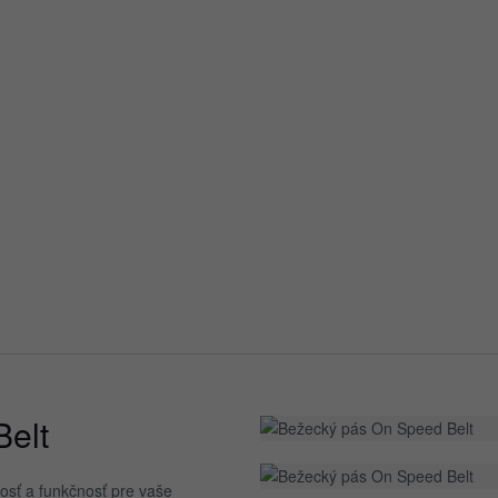
Bežecký pás
K
40,00 €
skladom
On Speed Belt
elt
nosť a funkčnosť pre vaše