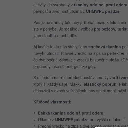
aktivity. Je vyrobený z
tkaniny odolnej proti oderu
pevnosť a životnosť utkaná z
UHMWPE priadze
.
Pás je navrhnutý tak, aby priliehal tesne k telu a m
ste v pohybe. Je ideálnou voľbou
pre bežcov, turis
jeho stabilitu a pohodlie.
Aj keď je tento pás štíhly, jeho
strečová tkanina
poj
nevyhnutnosti. Hlavné vrecko na zips sa perfektne hod
čo dve bočné vkladacie vrecká bezpečne uložia kľúč
predmety, ako sú energetické gély.
S ohľadom na rôznorodosť postáv sme vytvorili
tvar
ktorý si každý užije. Mäkký,
elastický popruh
je ľah
dispozícii v dvoch veľkostiach, aby ste si mohli nájsť 
Kľúčové vlastnosti:
Ľahká tkanina odolná proti oderu
.
Utkané z
UHMWPE priadze
pre vyššiu odolnosť.
Predné vrecko na zips a dve bočné vkladacie vre