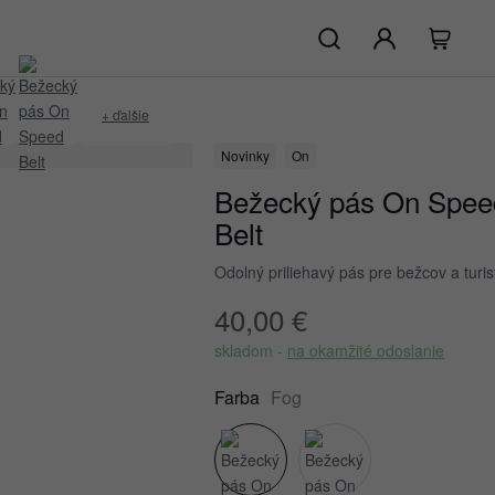
+ ďalšie
Novinky
On
Bežecký pás On Spee
Belt
Odolný priliehavý pás pre bežcov a turis
40,00 €
skladom -
na okamžité odoslanie
Farba
Fog