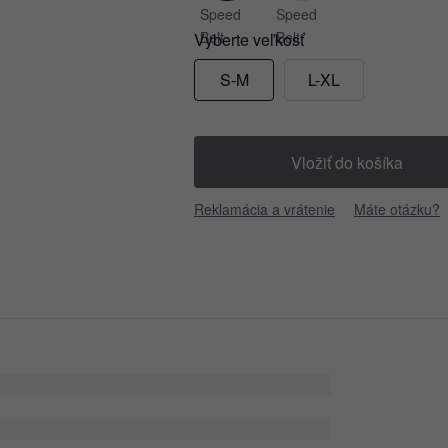
Vyberte veľkosť
S-M
L-XL
Vložiť do košíka
Reklamácia a vrátenie
Máte otázku?
úpiť