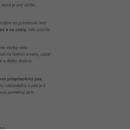
, ktorá je pre väčšiu
inimálne sa pohyboval, keď
tov a na cesty
, kde oceníte
me všetky vaše
í na telefón a karty, zatiaľ
e a ďalšie drobné
ovo prispôsobivý pás
,
ko nastaviteľný a pás je k
svoj perfektný strih.
cká.