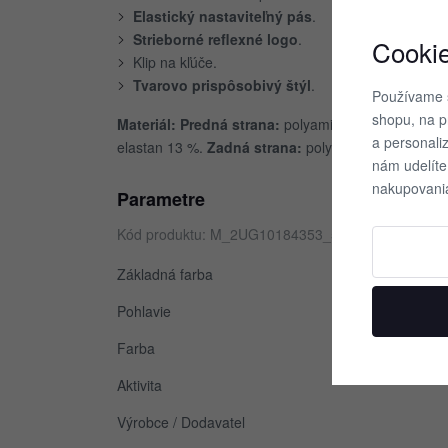
Elastický nastaviteľný pás
.
Strieborné reflexné logo
.
Cooki
Klip na kľúče.
Tvarovo prispôsobivý štýl
.
Používame 
shopu, na p
Materiál: Predná strana:
polyamid (recyklovaný) 
a personali
elastan 13 %.
Zadná strana:
polyamid (recyklovaný)
nám udelíte
nakupovani
Parametre
Kód produktu: M_2UG10184353_5353_4
Základná farba
Pohlavie
Farba
Aktivita
Výrobce / Dodavatel