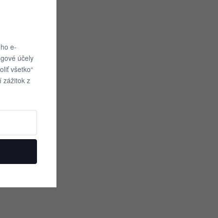
ho e-
ngové účely
oliť všetko“
 zážitok z