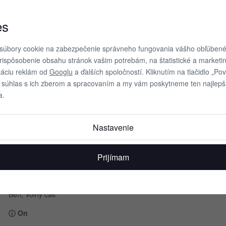
es
súbory cookie na zabezpečenie správneho fungovania vášho obľúbené
rispôsobenie obsahu stránok vašim potrebám, na štatistické a marketi
66 %, UHMWPE 21 %,
záciu reklám od
Googlu
a ďalších spoločností. Kliknutím na tlačidlo „Pov
 94 %, elastan 6 %.
 súhlas s ich zberom a spracovaním a my vám poskytneme ten najlepší
a.
Nastavenie
sivá
Prijímam
U
Fog
Beh, Voľný čas
On