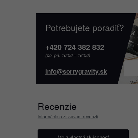
Potrebujete poradiť?
+420 724 382 832
(po–pá: 10:00 – 16:00)
info@sorrygravity.sk
Recenzie
Informácie o získavaní recenzií
Moja vlastná skúsenosť