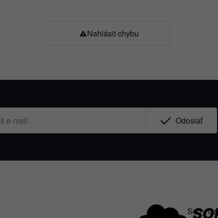
Nahlásit chybu
Odoslať
Sorry Gr